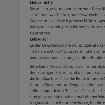
Lieber nicht:
Sie wissen, was und vor allem wen Sie wolle
schreiben, welche Attribute erwünscht si
Wiederum sollen sich gewisse Erfahrungen
hängen Sie somit gleich hintenan. So stelle
zu erhalten.
Lieber so:
Leider bewirken solche Wunschzettel das 
„Bitte so, nicht so“-Liste stößt, fühlt si
einmal niemand alle aufgezählten Punkte 
Bitte keine Missverständnisse: Ihr perfekt
den künftigen Partner und die neue Zweisa
die Idealpartner-Falle, die Ihnen immer in
Nennen Sie daher nur Dinge, die Ihnen wir
sollten sogar fester Teil Ihrer Selbstbesch
Und ganz wichtig noch einmal: ein perfekte
Negativliste, auch nur eine kurze, hat bitte