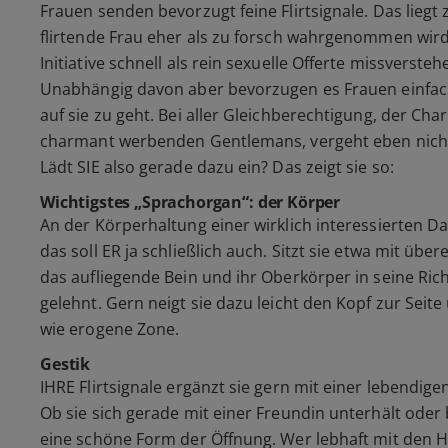
Frauen senden bevorzugt feine Flirtsignale. Das liegt
flirtende Frau eher als zu forsch wahrgenommen wir
Initiative schnell als rein sexuelle Offerte missversteh
Unabhängig davon aber bevorzugen es Frauen einfach
auf sie zu geht. Bei aller Gleichberechtigung, der Cha
charmant werbenden Gentlemans, vergeht eben nicht
Lädt SIE also gerade dazu ein? Das zeigt sie so:
Wichtigstes „Sprachorgan“: der Körper
An der Körperhaltung einer wirklich interessierten Dam
das soll ER ja schließlich auch. Sitzt sie etwa mit üb
das aufliegende Bein und ihr Oberkörper in seine Rich
gelehnt. Gern neigt sie dazu leicht den Kopf zur Seite 
wie erogene Zone.
Gestik
IHRE Flirtsignale ergänzt sie gern mit einer lebendig
Ob sie sich gerade mit einer Freundin unterhält oder be
eine schöne Form der Öffnung. Wer lebhaft mit den H