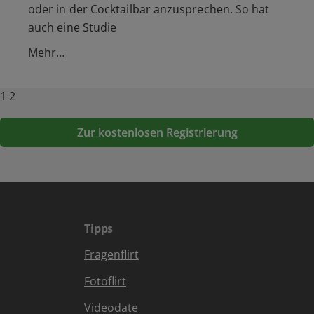
oder in der Cocktailbar anzusprechen. So hat
auch eine Studie
Mehr…
Posts
Previous
Page
Page
1
2
page
pagination
Zur kostenlosen Registrierung
Tipps
Fragenflirt
Fotoflirt
Videodate