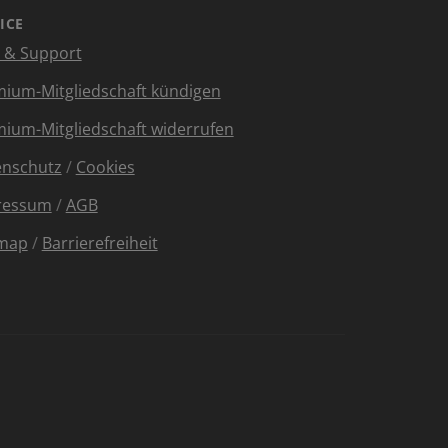
ICE
e & Support
ium-Mitgliedschaft kündigen
ium-Mitgliedschaft widerrufen
enschutz
/
Cookies
ressum
/
AGB
emap
/
Barrierefreiheit