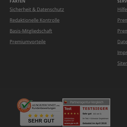
FAKTEN
SERV
Sicherheit & Datenschutz
Hilf
Redaktionelle Kontrolle
Prem
Basis-Mitgliedschaft
Prem
Premiumvorteile
Dat
Imp
Sit