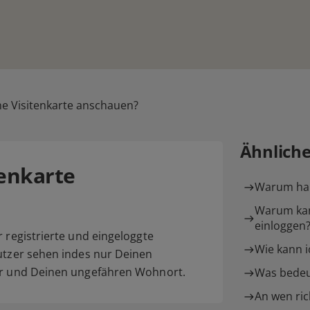
e Visitenkarte anschauen?
Ähnlich
enkarte
Warum hab
Warum kan
einloggen
r registrierte und eingeloggte
Wie kann i
nutzer sehen indes nur Deinen
ter und Deinen ungefähren Wohnort.
Was bedeu
An wen ric