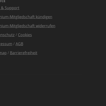
ICE
e & Support
ium-Mitgliedschaft kündigen
ium-Mitgliedschaft widerrufen
enschutz
/
Cookies
ressum
/
AGB
emap
/
Barrierefreiheit