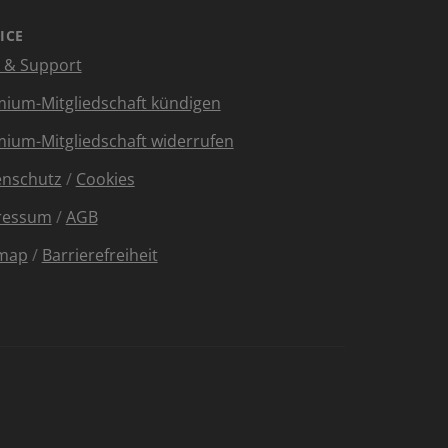
ICE
e & Support
ium-Mitgliedschaft kündigen
ium-Mitgliedschaft widerrufen
enschutz
/
Cookies
ressum
/
AGB
emap
/
Barrierefreiheit